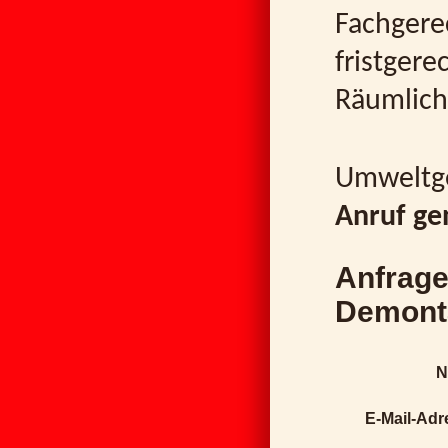
Fachgere
fristger
Räumlich
Umweltge
Anruf ge
Anfrage
Demont
N
E-Mail-Adr